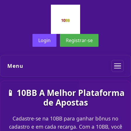
Login
Registrar-se
Menu
📱 10BB A Melhor Plataforma
de Apostas
Cadastre-se na 10BB para ganhar bônus no
cadastro e em cada recarga. Com a 10BB, você