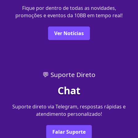
Fique por dentro de todas as novidades,
promoções e eventos da 10BB em tempo real!
Ver Notícias
💬 Suporte Direto
Chat
Suporte direto via Telegram, respostas rápidas e
atendimento personalizado!
Falar Suporte