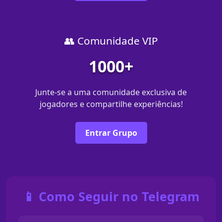
👥 Comunidade VIP
1000+
Junte-se a uma comunidade exclusiva de
jogadores e compartilhe experiências!
Entrar Grupo
📱 Como Seguir no Telegram