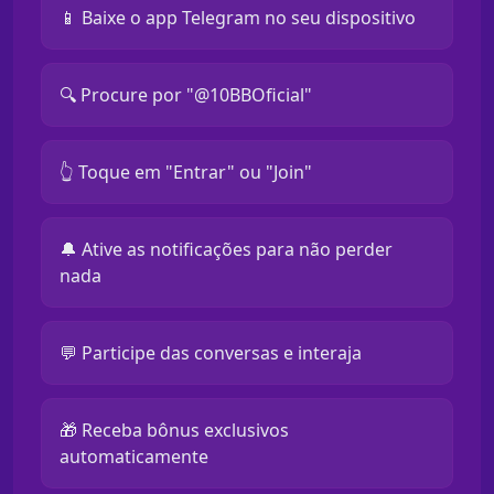
📱 Baixe o app Telegram no seu dispositivo
🔍 Procure por "@10BBOficial"
👆 Toque em "Entrar" ou "Join"
🔔 Ative as notificações para não perder
nada
💬 Participe das conversas e interaja
🎁 Receba bônus exclusivos
automaticamente