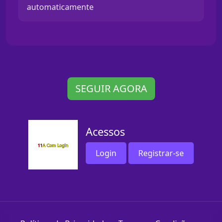
automaticamente
SEGUIR AGORA
Acessos
Login
Registrar-se