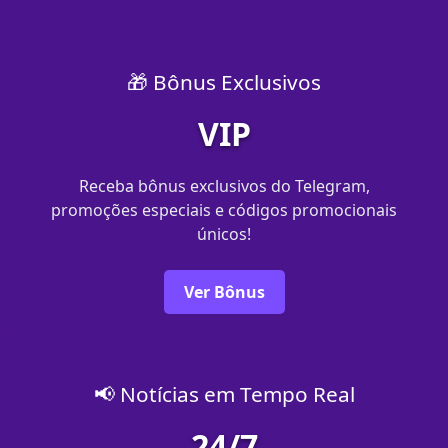
🎁 Bônus Exclusivos
VIP
Receba bônus exclusivos do Telegram,
promoções especiais e códigos promocionais
únicos!
Ver Bônus
📢 Notícias em Tempo Real
24/7