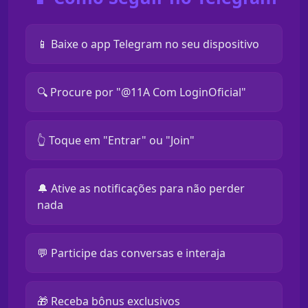
📱 Baixe o app Telegram no seu dispositivo
🔍 Procure por "@11A Com LoginOficial"
👆 Toque em "Entrar" ou "Join"
🔔 Ative as notificações para não perder
nada
💬 Participe das conversas e interaja
🎁 Receba bônus exclusivos