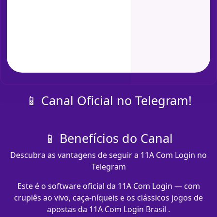
📱 Canal Oficial no Telegram!
📱 Benefícios do Canal
Descubra as vantagens de seguir a 11A Com Login no
Telegram
Este é o software oficial da 11A Com Login — com
crupiês ao vivo, caça-níqueis e os clássicos jogos de
apostas da 11A Com Login Brasil .