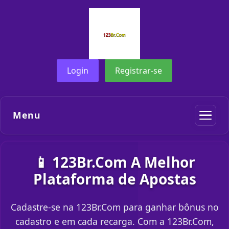
Login
Registrar-se
Menu
📱 123Br.Com A Melhor
Plataforma de Apostas
Cadastre-se na 123Br.Com para ganhar bônus no
cadastro e em cada recarga. Com a 123Br.Com,