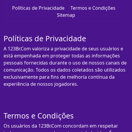
Políticas de Privacidade
Termos e Condições
Sitemap
Políticas de Privacidade
A 123Br.Com valoriza a privacidade de seus usuários e
está empenhada em proteger todas as informações
pessoais fornecidas durante o uso de nossos canais de
comunicação. Todos os dados coletados são utilizados
exclusivamente para fins de melhoria contínua da
experiência de nossos jogadores.
Termos e Condições
Os usuários da 123Br.Com concordam em respeitar