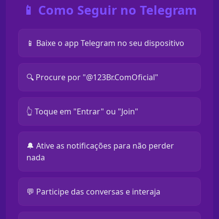
📱 Como Seguir no Telegram
📱 Baixe o app Telegram no seu dispositivo
🔍 Procure por "@123Br.ComOficial"
👆 Toque em "Entrar" ou "Join"
🔔 Ative as notificações para não perder
nada
💬 Participe das conversas e interaja