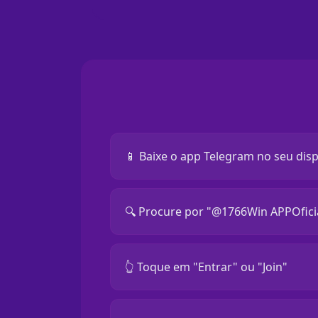
📱 Baixe o app Telegram no seu disp
🔍 Procure por "@1766Win APPOfici
👆 Toque em "Entrar" ou "Join"