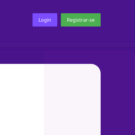
Login
Registrar-se