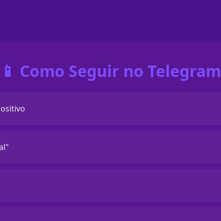
📱 Como Seguir no Telegram
ositivo
al"