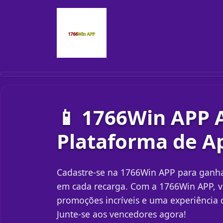
📱 1766Win APP 
Plataforma de A
Cadastre-se na 1766Win APP para ganha
em cada recarga. Com a 1766Win APP, v
promoções incríveis e uma experiência d
Junte-se aos vencedores agora!