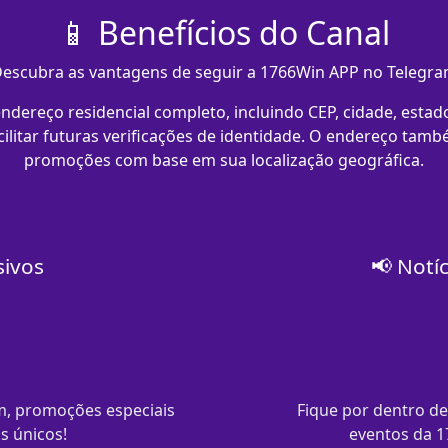
📱 Benefícios do Canal
escubra as vantagens de seguir a 1766Win APP no Telegr
dereço residencial completo, incluindo CEP, cidade, estado
ilitar futuras verificações de identidade. O endereço també
promoções com base em sua localização geográfica.
sivos
📢 Notí
m, promoções especiais
Fique por dentro d
s únicos!
eventos da 1