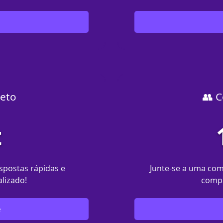
reto
👥 
t
espostas rápidas e
Junte-se a uma com
lizado!
compa
e