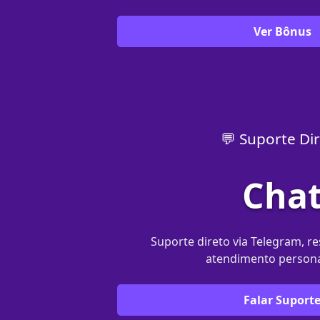
Ver Bônus
💬 Suporte Di
Cha
Suporte direto via Telegram, r
atendimento persona
Falar Suport