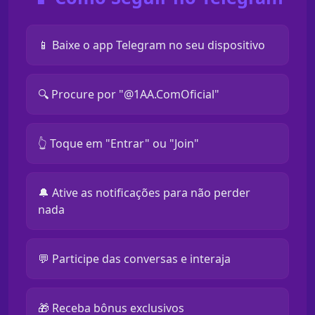
📱 Baixe o app Telegram no seu dispositivo
🔍 Procure por "@1AA.ComOficial"
👆 Toque em "Entrar" ou "Join"
🔔 Ative as notificações para não perder
nada
💬 Participe das conversas e interaja
🎁 Receba bônus exclusivos