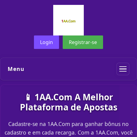
Login
Registrar-se
Menu
📱 1AA.Com A Melhor
Plataforma de Apostas
Cadastre-se na 1AA.Com para ganhar bônus no
cadastro e em cada recarga. Com a 1AA.Com, você