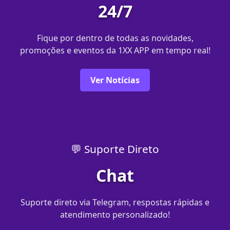
24/7
Fique por dentro de todas as novidades,
promoções e eventos da 1XX APP em tempo real!
Ver Notícias
💬 Suporte Direto
Chat
Suporte direto via Telegram, respostas rápidas e
atendimento personalizado!