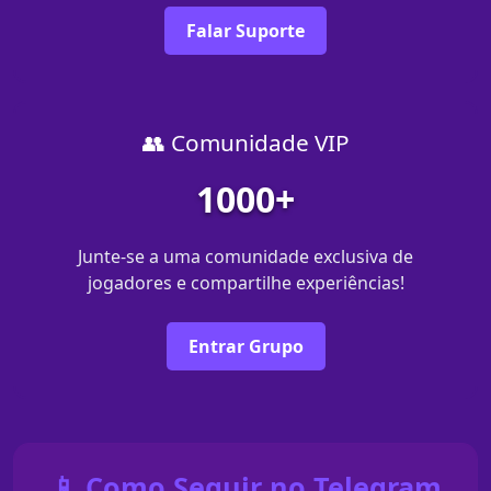
Falar Suporte
👥 Comunidade VIP
1000+
Junte-se a uma comunidade exclusiva de
jogadores e compartilhe experiências!
Entrar Grupo
📱 Como Seguir no Telegram