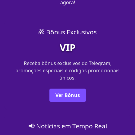
agora!
🎁 Bônus Exclusivos
VIP
Receba bônus exclusivos do Telegram,
promoções especiais e códigos promocionais
únicos!
Ver Bônus
📢 Notícias em Tempo Real