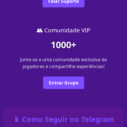
Falar Suporte
👥 Comunidade VIP
1000+
Junte-se a uma comunidade exclusiva de
jogadores e compartilhe experiências!
Entrar Grupo
📱 Como Seguir no Telegram