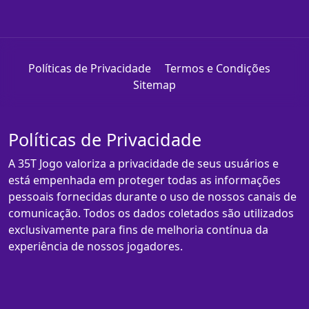
Políticas de Privacidade
Termos e Condições
Sitemap
Políticas de Privacidade
A 35T Jogo valoriza a privacidade de seus usuários e
está empenhada em proteger todas as informações
pessoais fornecidas durante o uso de nossos canais de
comunicação. Todos os dados coletados são utilizados
exclusivamente para fins de melhoria contínua da
experiência de nossos jogadores.