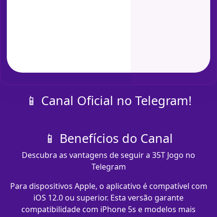
📱 Canal Oficial no Telegram!
📱 Benefícios do Canal
Descubra as vantagens de seguir a 35T Jogo no
Telegram
Para dispositivos Apple, o aplicativo é compatível com
iOS 12.0 ou superior. Esta versão garante
compatibilidade com iPhone 5s e modelos mais