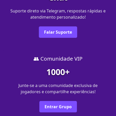
Suporte direto via Telegram, respostas rápidas e
atendimento personalizado!
Falar Suporte
👥 Comunidade VIP
1000+
Junte-se a uma comunidade exclusiva de
jogadores e compartilhe experiências!
Entrar Grupo