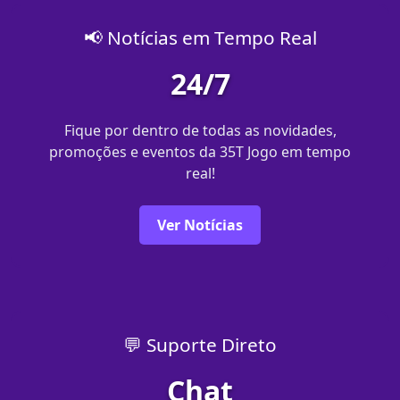
📢 Notícias em Tempo Real
24/7
Fique por dentro de todas as novidades,
promoções e eventos da 35T Jogo em tempo
real!
Ver Notícias
💬 Suporte Direto
Chat