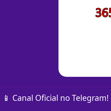
📱 Canal Oficial no Telegram!