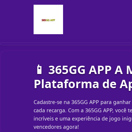
📱 365GG APP A 
Plataforma de A
Cadastre-se na 365GG APP para ganhar
cada recarga. Com a 365GG APP, você 
incríveis e uma experiência de jogo inig
vencedores agora!