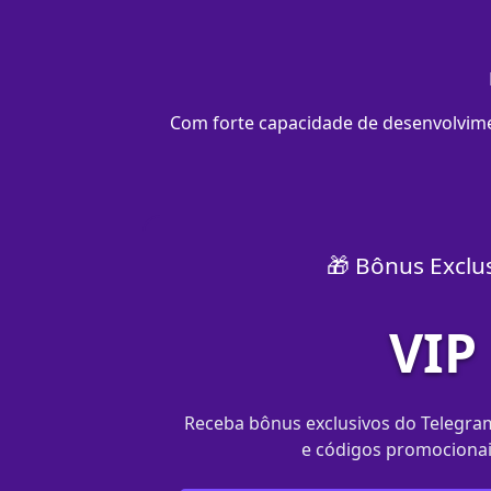
Com forte capacidade de desenvolvimen
🎁 Bônus Exclu
VIP
Receba bônus exclusivos do Telegra
e códigos promocionai