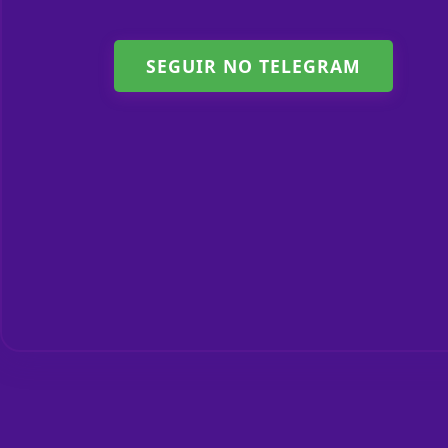
SEGUIR NO TELEGRAM