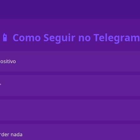
📱 Como Seguir no Telegram
ositivo
"
erder nada