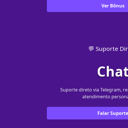
Ver Bônus
💬 Suporte Di
Cha
Suporte direto via Telegram, r
atendimento persona
Falar Suport