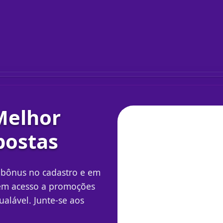
Melhor
postas
 bônus no cadastro e em
tem acesso a promoções
ualável. Junte-se aos