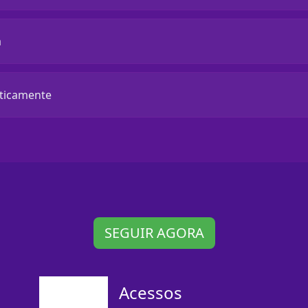
a
aticamente
SEGUIR AGORA
Acessos