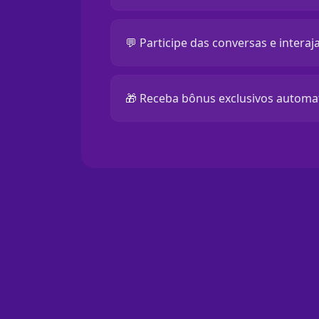
💬 Participe das conversas e interaj
🎁 Receba bônus exclusivos autom