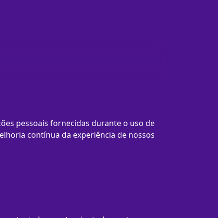
ões pessoais fornecidas durante o uso de
elhoria contínua da experiência de nossos