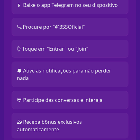
📱 Baixe o app Telegram no seu dispositivo
🔍 Procure por "@3SSOficial"
👆 Toque em "Entrar" ou "Join"
🔔 Ative as notificações para não perder
nada
💬 Participe das conversas e interaja
🎁 Receba bônus exclusivos
automaticamente