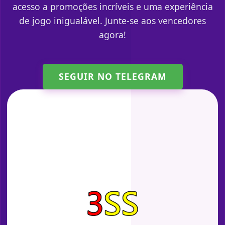
acesso a promoções incríveis e uma experiência
de jogo inigualável. Junte-se aos vencedores
agora!
SEGUIR NO TELEGRAM