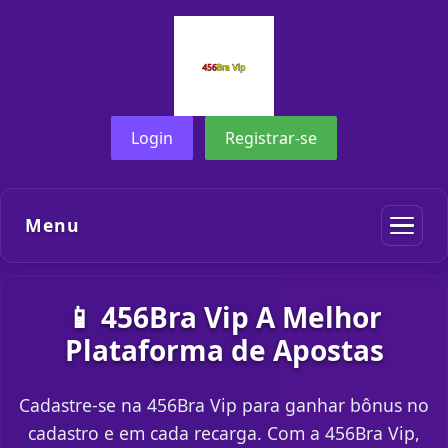
Login
Registrar-se
Menu
📱 456Bra Vip A Melhor
Plataforma de Apostas
Cadastre-se na 456Bra Vip para ganhar bônus no
cadastro e em cada recarga. Com a 456Bra Vip,