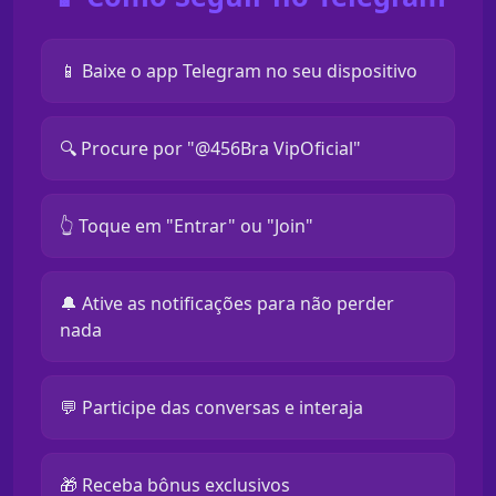
📱 Baixe o app Telegram no seu dispositivo
🔍 Procure por "@456Bra VipOficial"
👆 Toque em "Entrar" ou "Join"
🔔 Ative as notificações para não perder
nada
💬 Participe das conversas e interaja
🎁 Receba bônus exclusivos