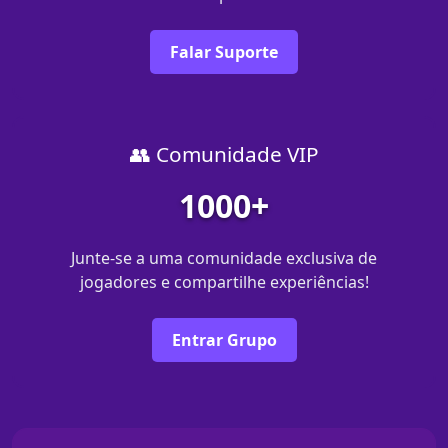
Falar Suporte
👥 Comunidade VIP
1000+
Junte-se a uma comunidade exclusiva de
jogadores e compartilhe experiências!
Entrar Grupo