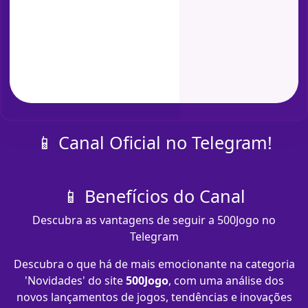
📱 Canal Oficial no Telegram!
📱 Benefícios do Canal
Descubra as vantagens de seguir a 500Jogo no
Telegram
Descubra o que há de mais emocionante na categoria
'Novidades' do site
500Jogo
, com uma análise dos
novos lançamentos de jogos, tendências e inovações