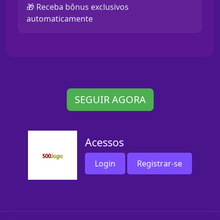
🎁 Receba bônus exclusivos
automaticamente
SEGUIR AGORA
Acessos
Login
Registrar-se