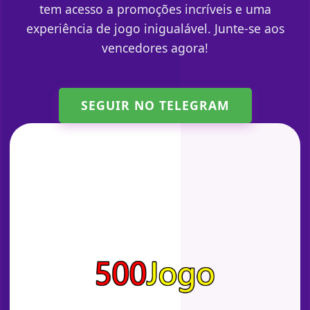
tem acesso a promoções incríveis e uma
experiência de jogo inigualável. Junte-se aos
vencedores agora!
SEGUIR NO TELEGRAM