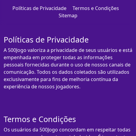
Políticas de Privacidade
Termos e Condições
Sitemap
Políticas de Privacidade
A 500Jogo valoriza a privacidade de seus usuários e está
empenhada em proteger todas as informações
pessoais fornecidas durante o uso de nossos canais de
comunicação. Todos os dados coletados são utilizados
exclusivamente para fins de melhoria contínua da
experiência de nossos jogadores.
Termos e Condições
Os usuários da 500Jogo concordam em respeitar todas