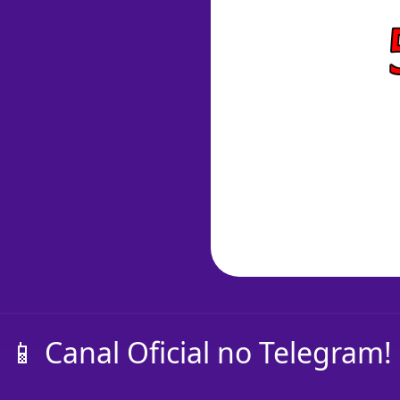
📱 Canal Oficial no Telegram!