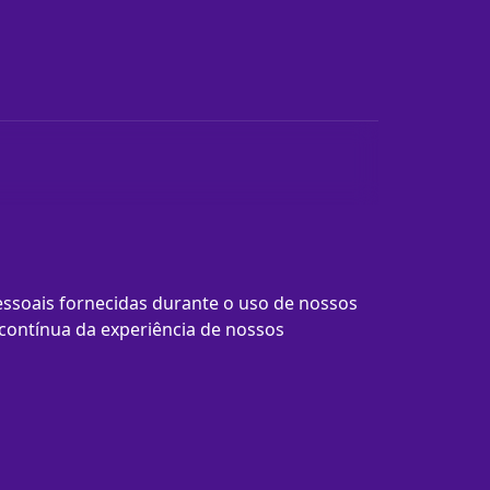
essoais fornecidas durante o uso de nossos
 contínua da experiência de nossos