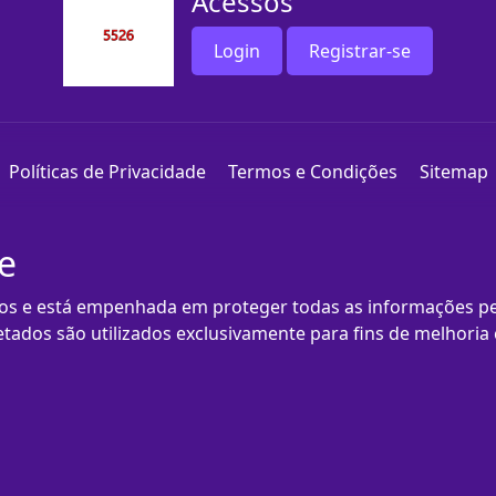
Acessos
Login
Registrar-se
Políticas de Privacidade
Termos e Condições
Sitemap
de
rios e está empenhada em proteger todas as informações p
tados são utilizados exclusivamente para fins de melhoria