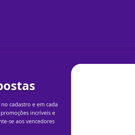
postas
 no cadastro e em cada
 promoções incríveis e
unte-se aos vencedores