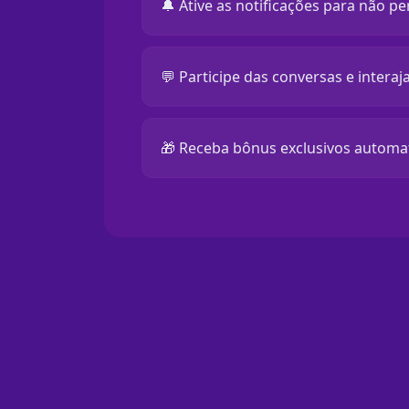
🔔 Ative as notificações para não p
💬 Participe das conversas e interaj
🎁 Receba bônus exclusivos autom