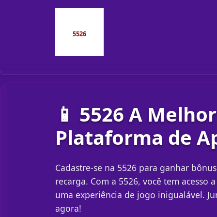
📱 5526 A Melhor
Plataforma de A
Cadastre-se na 5526 para ganhar bônus
recarga. Com a 5526, você tem acesso a
uma experiência de jogo inigualável. J
agora!