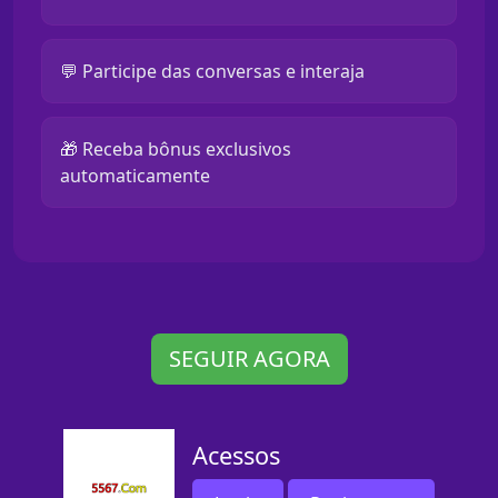
💬 Participe das conversas e interaja
🎁 Receba bônus exclusivos
automaticamente
SEGUIR AGORA
Acessos