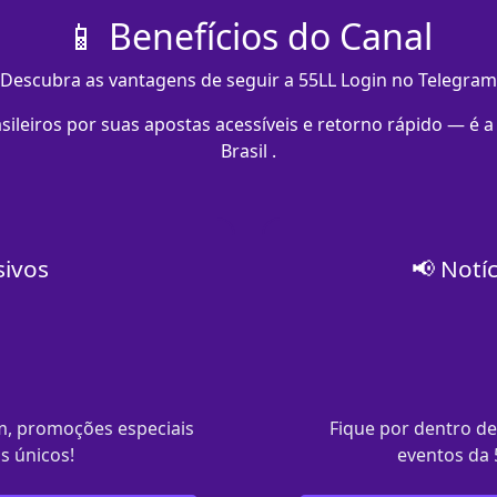
📱 Benefícios do Canal
Descubra as vantagens de seguir a 55LL Login no Telegram
asileiros por suas apostas acessíveis e retorno rápido — é a
Brasil .
sivos
📢 Notí
m, promoções especiais
Fique por dentro d
s únicos!
eventos da 