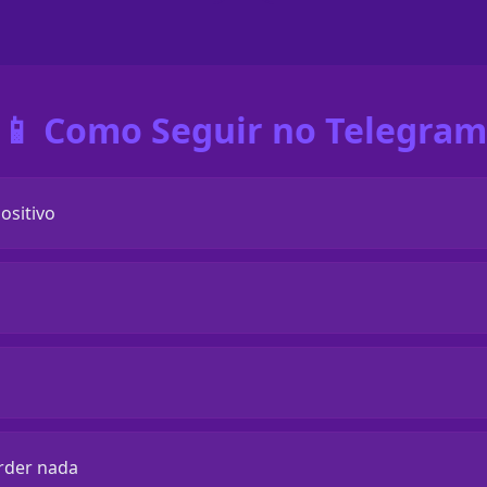
📱 Como Seguir no Telegram
ositivo
erder nada