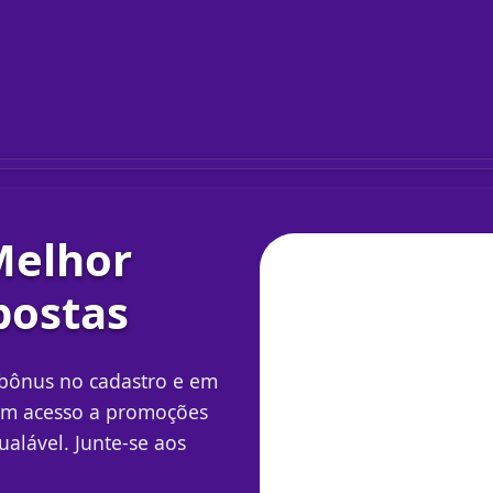
Melhor
postas
 bônus no cadastro e em
tem acesso a promoções
ualável. Junte-se aos