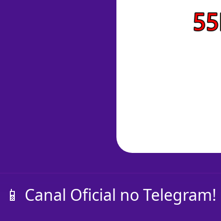
📱 Canal Oficial no Telegram!