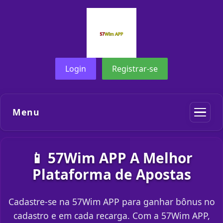
Login
Registrar-se
Menu
📱 57Wim APP A Melhor
Plataforma de Apostas
Cadastre-se na 57Wim APP para ganhar bônus no
cadastro e em cada recarga. Com a 57Wim APP,