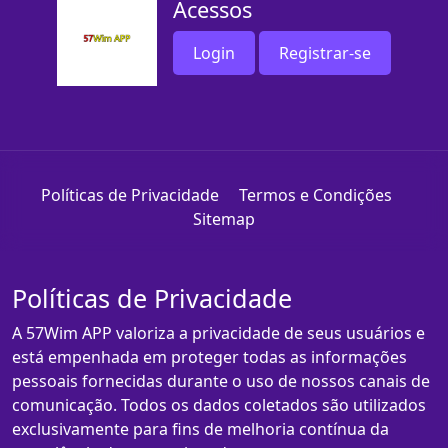
Acessos
Login
Registrar-se
Políticas de Privacidade
Termos e Condições
Sitemap
Políticas de Privacidade
A 57Wim APP valoriza a privacidade de seus usuários e
está empenhada em proteger todas as informações
pessoais fornecidas durante o uso de nossos canais de
comunicação. Todos os dados coletados são utilizados
exclusivamente para fins de melhoria contínua da