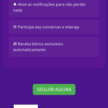
🔔 Ative as notificações para não perder
nada
💬 Participe das conversas e interaja
🎁 Receba bônus exclusivos
automaticamente
SEGUIR AGORA