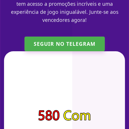
tem acesso a promoções incríveis e uma
experiência de jogo inigualável. Junte-se aos
vencedores agora!
SEGUIR NO TELEGRAM