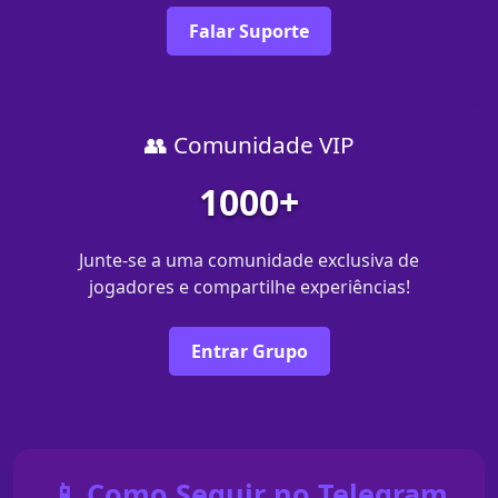
Falar Suporte
👥 Comunidade VIP
1000+
Junte-se a uma comunidade exclusiva de
jogadores e compartilhe experiências!
Entrar Grupo
📱 Como Seguir no Telegram