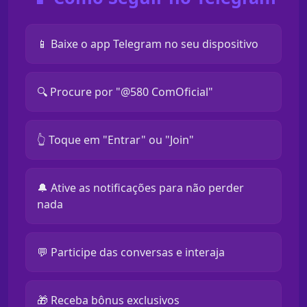
📱 Baixe o app Telegram no seu dispositivo
🔍 Procure por "@580 ComOficial"
👆 Toque em "Entrar" ou "Join"
🔔 Ative as notificações para não perder
nada
💬 Participe das conversas e interaja
🎁 Receba bônus exclusivos