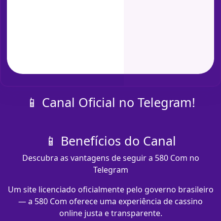
📱 Canal Oficial no Telegram!
📱 Benefícios do Canal
Descubra as vantagens de seguir a 580 Com no
Telegram
Um site licenciado oficialmente pelo governo brasileiro
— a 580 Com oferece uma experiência de cassino
online justa e transparente.