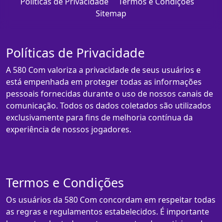
Políticas de Privacidade
Termos e Condições
Sitemap
Políticas de Privacidade
A 580 Com valoriza a privacidade de seus usuários e
está empenhada em proteger todas as informações
pessoais fornecidas durante o uso de nossos canais de
comunicação. Todos os dados coletados são utilizados
exclusivamente para fins de melhoria contínua da
experiência de nossos jogadores.
Termos e Condições
Os usuários da 580 Com concordam em respeitar todas
as regras e regulamentos estabelecidos. É importante