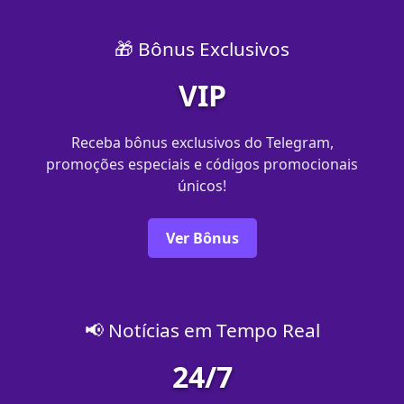
🎁 Bônus Exclusivos
VIP
Receba bônus exclusivos do Telegram,
promoções especiais e códigos promocionais
únicos!
Ver Bônus
📢 Notícias em Tempo Real
24/7