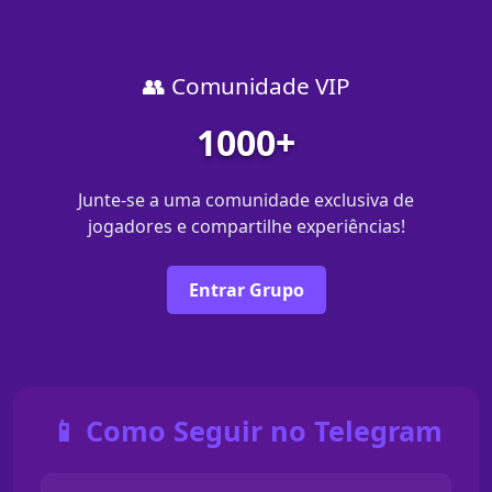
👥 Comunidade VIP
1000+
Junte-se a uma comunidade exclusiva de
jogadores e compartilhe experiências!
Entrar Grupo
📱 Como Seguir no Telegram