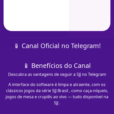
📱 Canal Oficial no Telegram!
📱 Benefícios do Canal
Descubra as vantagens de seguir a 5JJ no Telegram
A interface do software é limpa e atraente, com os
clássicos jogos da série 5JJ Brasil , como caça-níqueis,
jogos de mesa e crupiês ao vivo — tudo disponível na
5JJ .