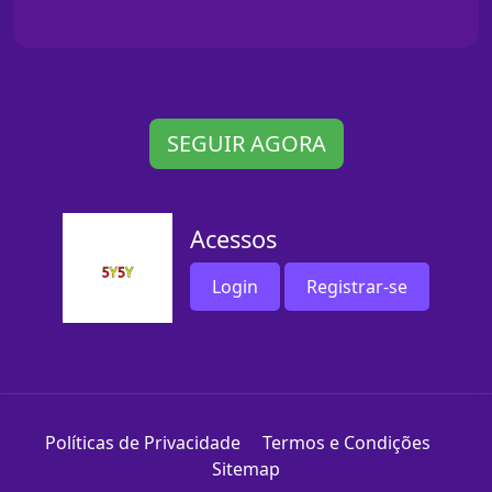
SEGUIR AGORA
Acessos
Login
Registrar-se
Políticas de Privacidade
Termos e Condições
Sitemap