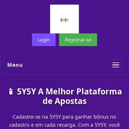
Login
Registrar-se
Menu
📱 5Y5Y A Melhor Plataforma
de Apostas
Cadastre-se na 5Y5Y para ganhar bônus no
cadastro e em cada recarga. Com a 5Y5Y, você