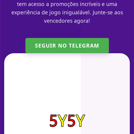
tem acesso a promoções incríveis e uma
experiência de jogo inigualável. Junte-se aos
vencedores agora!
SEGUIR NO TELEGRAM