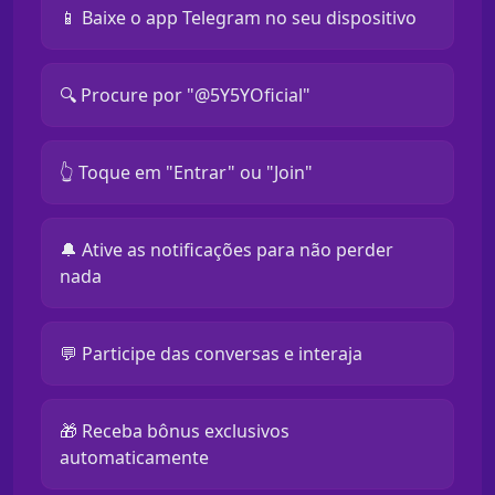
📱 Baixe o app Telegram no seu dispositivo
🔍 Procure por "@5Y5YOficial"
👆 Toque em "Entrar" ou "Join"
🔔 Ative as notificações para não perder
nada
💬 Participe das conversas e interaja
🎁 Receba bônus exclusivos
automaticamente