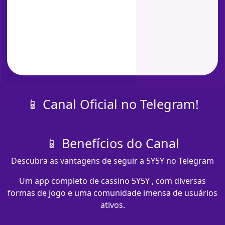
📱 Canal Oficial no Telegram!
📱 Benefícios do Canal
Descubra as vantagens de seguir a 5Y5Y no Telegram
Um app completo de cassino 5Y5Y , com diversas
formas de jogo e uma comunidade imensa de usuários
ativos.