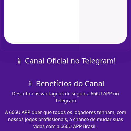
📱 Canal Oficial no Telegram!
📱 Benefícios do Canal
Descubra as vantagens de seguir a 666U APP no
Telegram
A 666U APP quer que todos os jogadores tenham, com
nossos jogos profissionais, a chance de mudar suas
vidas com a 666U APP Brasil .