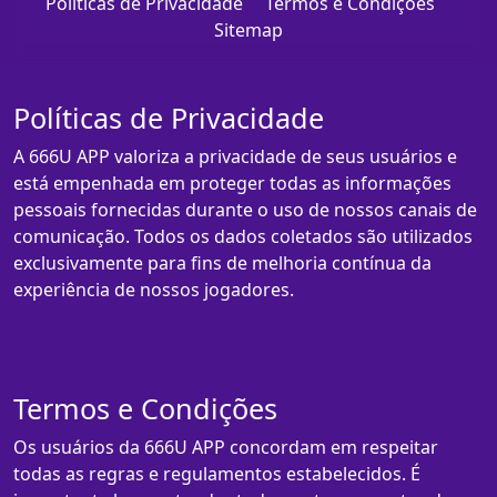
Políticas de Privacidade
Termos e Condições
Sitemap
Políticas de Privacidade
A 666U APP valoriza a privacidade de seus usuários e
está empenhada em proteger todas as informações
pessoais fornecidas durante o uso de nossos canais de
comunicação. Todos os dados coletados são utilizados
exclusivamente para fins de melhoria contínua da
experiência de nossos jogadores.
Termos e Condições
Os usuários da 666U APP concordam em respeitar
todas as regras e regulamentos estabelecidos. É