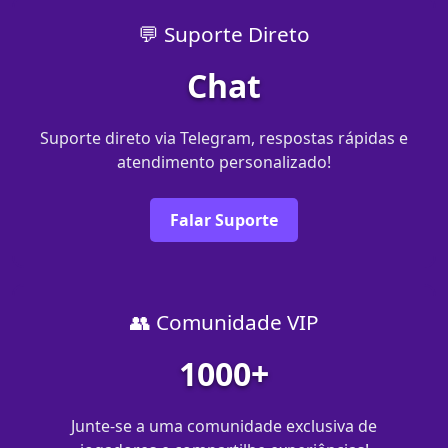
💬 Suporte Direto
Chat
Suporte direto via Telegram, respostas rápidas e
atendimento personalizado!
Falar Suporte
👥 Comunidade VIP
1000+
Junte-se a uma comunidade exclusiva de