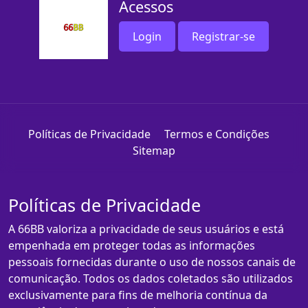
Acessos
Login
Registrar-se
Políticas de Privacidade
Termos e Condições
Sitemap
Políticas de Privacidade
A 66BB valoriza a privacidade de seus usuários e está
empenhada em proteger todas as informações
pessoais fornecidas durante o uso de nossos canais de
comunicação. Todos os dados coletados são utilizados
exclusivamente para fins de melhoria contínua da