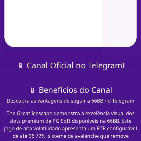
📱 Canal Oficial no Telegram!
📱 Benefícios do Canal
Descubra as vantagens de seguir a 66BB no Telegram
The Great Icescape demonstra a excelência visual dos
slots premium da PG Soft disponíveis na 66BB. Este
jogo de alta volatilidade apresenta um RTP configurável
de até 96.72%, sistema de avalanche que remove