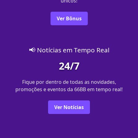
únicos!
Ver Bônus
📢 Notícias em Tempo Real
24/7
Fique por dentro de todas as novidades,
promoções e eventos da 66BB em tempo real!
Ver Notícias