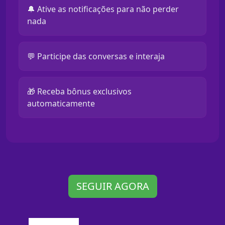
🔔 Ative as notificações para não perder
nada
💬 Participe das conversas e interaja
🎁 Receba bônus exclusivos
automaticamente
SEGUIR AGORA