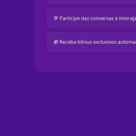
💬 Participe das conversas e interaj
🎁 Receba bônus exclusivos autom