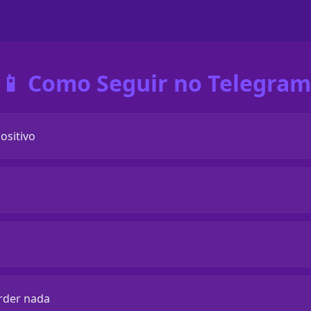
📱 Como Seguir no Telegram
ositivo
erder nada