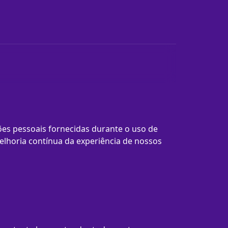
ões pessoais fornecidas durante o uso de
elhoria contínua da experiência de nossos