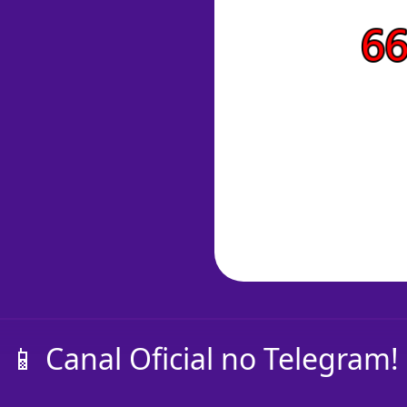
📱 Canal Oficial no Telegram!