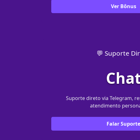
Ver Bônus
💬 Suporte Di
Cha
Suporte direto via Telegram, r
atendimento persona
Falar Suport