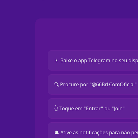
📱 Baixe o app Telegram no seu disp
🔍 Procure por "@66Brl.ComOficial"
👆 Toque em "Entrar" ou "Join"
🔔 Ative as notificações para não p