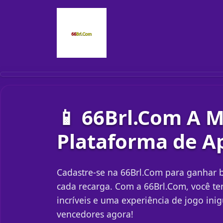
📱 66Brl.Com A 
Plataforma de A
Cadastre-se na 66Brl.Com para ganhar 
cada recarga. Com a 66Brl.Com, você t
incríveis e uma experiência de jogo inig
vencedores agora!