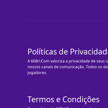
Políticas de Privacida
A 66Brl.Com valoriza a privacidade de seus
nossos canais de comunicação. Todos os dad
jogadores.
Termos e Condições