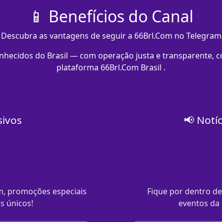
📱 Benefícios do Canal
Descubra as vantagens de seguir a 66Brl.Com no Telegram
nhecidos do Brasil — com operação justa e transparente, c
plataforma 66Brl.Com Brasil .
sivos
📢 Notí
m, promoções especiais
Fique por dentro d
s únicos!
eventos da