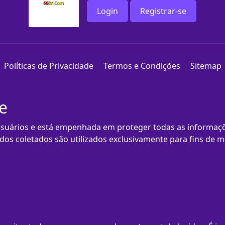
Login
Registrar-se
Políticas de Privacidade
Termos e Condições
Sitemap
de
 usuários e está empenhada em proteger todas as informaç
os coletados são utilizados exclusivamente para fins de m