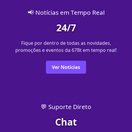
📢 Notícias em Tempo Real
24/7
Fique por dentro de todas as novidades,
promoções e eventos da 67Bt em tempo real!
Ver Notícias
💬 Suporte Direto
Chat