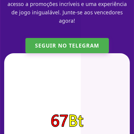
acesso a promoções incríveis e uma experiência
de jogo inigualável. Junte-se aos vencedores
agora!
SEGUIR NO TELEGRAM