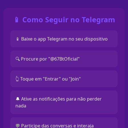
📱 Como Seguir no Telegram
📱 Baixe o app Telegram no seu dispositivo
🔍 Procure por "@67BtOficial"
👆 Toque em "Entrar" ou "Join"
🔔 Ative as notificações para não perder
nada
💬 Participe das conversas e interaja