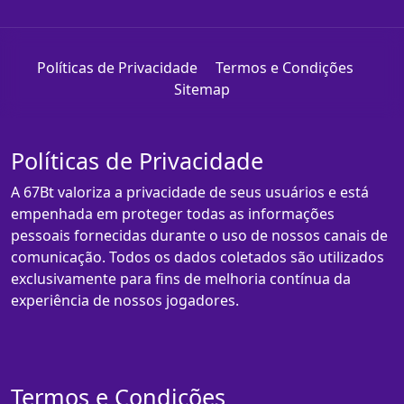
Políticas de Privacidade
Termos e Condições
Sitemap
Políticas de Privacidade
A 67Bt valoriza a privacidade de seus usuários e está
empenhada em proteger todas as informações
pessoais fornecidas durante o uso de nossos canais de
comunicação. Todos os dados coletados são utilizados
exclusivamente para fins de melhoria contínua da
experiência de nossos jogadores.
Termos e Condições