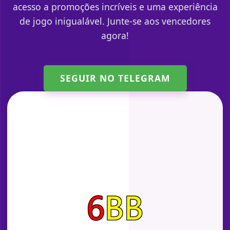
acesso a promoções incríveis e uma experiência
de jogo inigualável. Junte-se aos vencedores
agora!
SEGUIR NO TELEGRAM