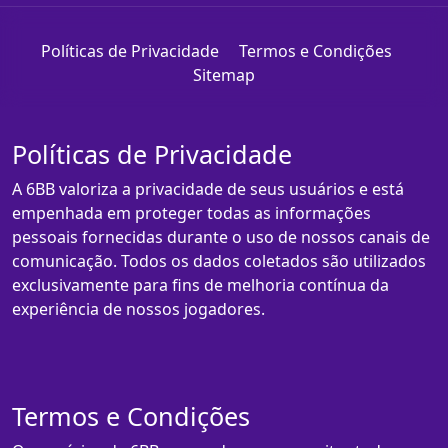
Políticas de Privacidade
Termos e Condições
Sitemap
Políticas de Privacidade
A 6BB valoriza a privacidade de seus usuários e está
empenhada em proteger todas as informações
pessoais fornecidas durante o uso de nossos canais de
comunicação. Todos os dados coletados são utilizados
exclusivamente para fins de melhoria contínua da
experiência de nossos jogadores.
Termos e Condições