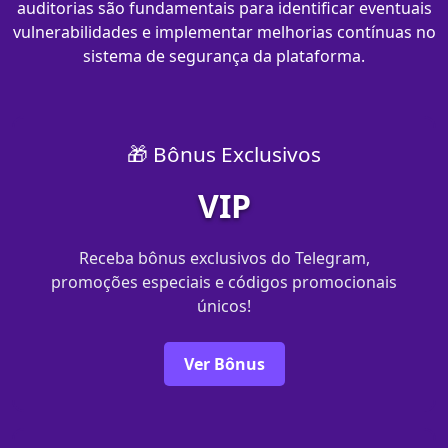
auditorias são fundamentais para identificar eventuais
vulnerabilidades e implementar melhorias contínuas no
sistema de segurança da plataforma.
🎁 Bônus Exclusivos
VIP
Receba bônus exclusivos do Telegram,
promoções especiais e códigos promocionais
únicos!
Ver Bônus