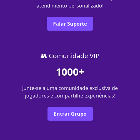
atendimento personalizado!
Falar Suporte
👥 Comunidade VIP
1000+
Junte-se a uma comunidade exclusiva de
jogadores e compartilhe experiências!
Entrar Grupo