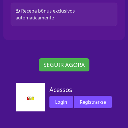
🎁 Receba bônus exclusivos
automaticamente
SEGUIR AGORA
Acessos
Login
Registrar-se