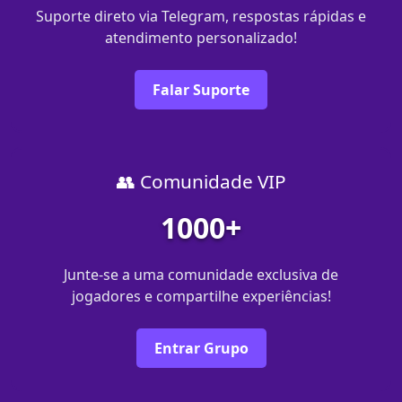
Suporte direto via Telegram, respostas rápidas e
atendimento personalizado!
Falar Suporte
👥 Comunidade VIP
1000+
Junte-se a uma comunidade exclusiva de
jogadores e compartilhe experiências!
Entrar Grupo