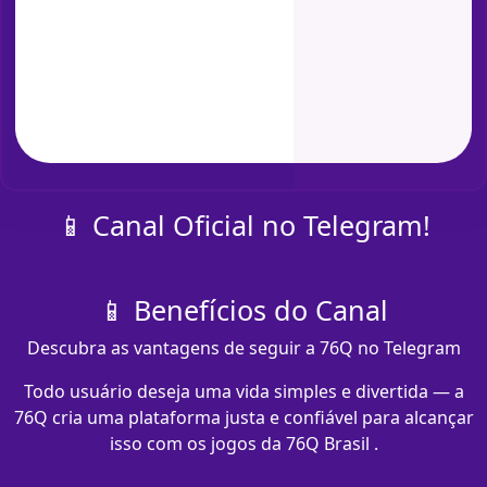
📱 Canal Oficial no Telegram!
📱 Benefícios do Canal
Descubra as vantagens de seguir a 76Q no Telegram
Todo usuário deseja uma vida simples e divertida — a
76Q cria uma plataforma justa e confiável para alcançar
isso com os jogos da 76Q Brasil .