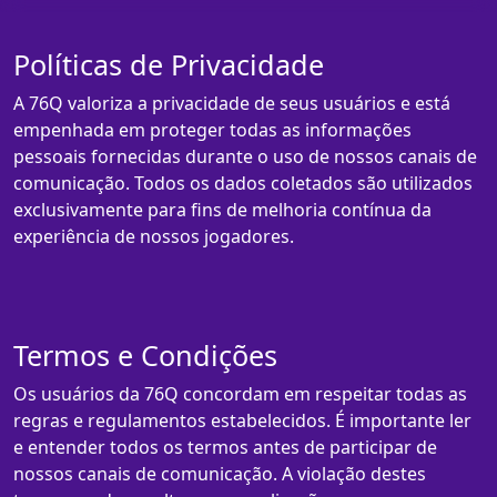
Políticas de Privacidade
A 76Q valoriza a privacidade de seus usuários e está
empenhada em proteger todas as informações
pessoais fornecidas durante o uso de nossos canais de
comunicação. Todos os dados coletados são utilizados
exclusivamente para fins de melhoria contínua da
experiência de nossos jogadores.
Termos e Condições
Os usuários da 76Q concordam em respeitar todas as
regras e regulamentos estabelecidos. É importante ler
e entender todos os termos antes de participar de
nossos canais de comunicação. A violação destes