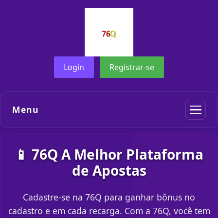
Login
Registrar-se
Menu
📱 76Q A Melhor Plataforma
de Apostas
Cadastre-se na 76Q para ganhar bônus no
cadastro e em cada recarga. Com a 76Q, você tem