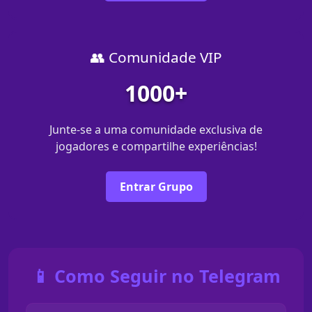
👥 Comunidade VIP
1000+
Junte-se a uma comunidade exclusiva de
jogadores e compartilhe experiências!
Entrar Grupo
📱 Como Seguir no Telegram