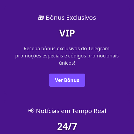
🎁 Bônus Exclusivos
VIP
Receba bônus exclusivos do Telegram,
promoções especiais e códigos promocionais
únicos!
Ver Bônus
📢 Notícias em Tempo Real
24/7