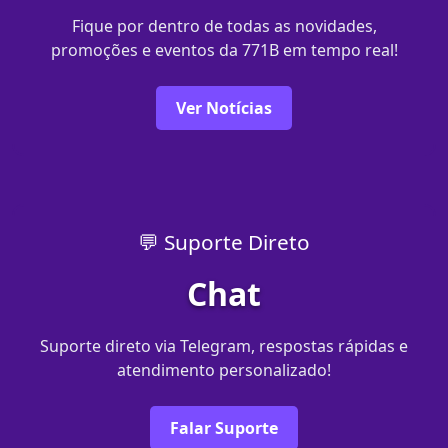
Fique por dentro de todas as novidades,
promoções e eventos da 771B em tempo real!
Ver Notícias
💬 Suporte Direto
Chat
Suporte direto via Telegram, respostas rápidas e
atendimento personalizado!
Falar Suporte