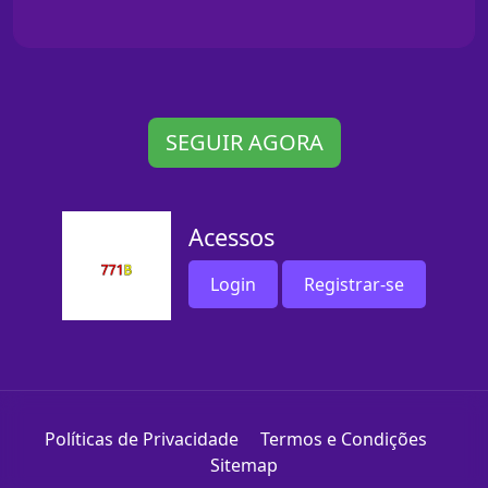
SEGUIR AGORA
Acessos
Login
Registrar-se
Políticas de Privacidade
Termos e Condições
Sitemap