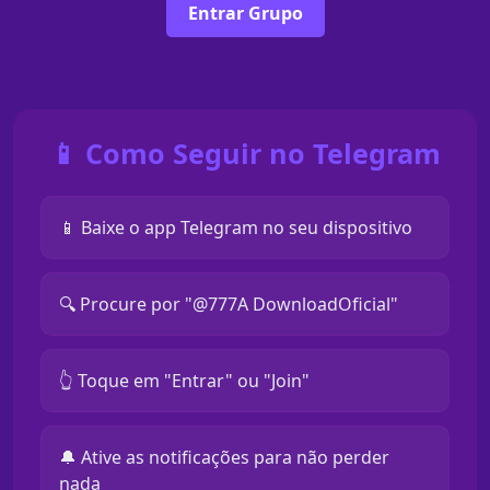
Entrar Grupo
📱 Como Seguir no Telegram
📱 Baixe o app Telegram no seu dispositivo
🔍 Procure por "@777A DownloadOficial"
👆 Toque em "Entrar" ou "Join"
🔔 Ative as notificações para não perder
nada