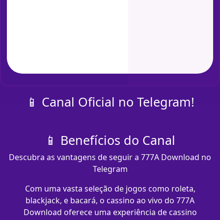
📱 Canal Oficial no Telegram!
📱 Benefícios do Canal
Descubra as vantagens de seguir a 777A Download no
Telegram
Com uma vasta seleção de jogos como roleta,
blackjack, e bacará, o cassino ao vivo do 777A
Download oferece uma experiência de cassino