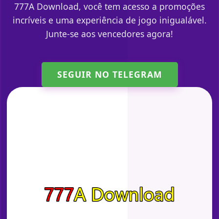
777A Download, você tem acesso a promoções
incríveis e uma experiência de jogo inigualável.
Junte-se aos vencedores agora!
SEGUIR NO TELEGRAM