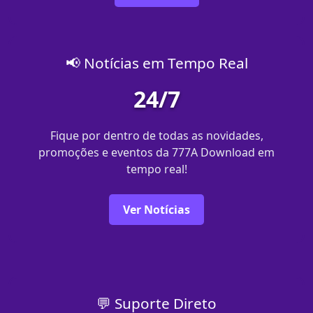
📢 Notícias em Tempo Real
24/7
Fique por dentro de todas as novidades,
promoções e eventos da 777A Download em
tempo real!
Ver Notícias
💬 Suporte Direto