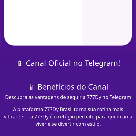
📱 Canal Oficial no Telegram!
📱 Benefícios do Canal
Descubra as vantagens de seguir a 777Dy no Telegram
A plataforma 777Dy Brasil torna sua rotina mais
vibrante — a 777Dy é o refúgio perfeito para quem ama
viver e se divertir com estilo.