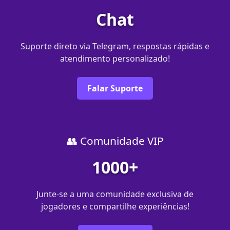
Chat
Suporte direto via Telegram, respostas rápidas e
atendimento personalizado!
Falar Suporte
👥 Comunidade VIP
1000+
Junte-se a uma comunidade exclusiva de
jogadores e compartilhe experiências!