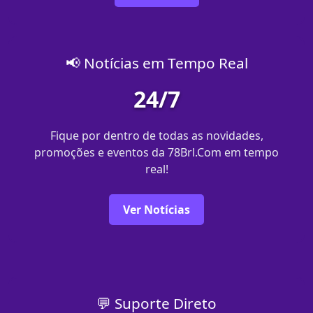
📢 Notícias em Tempo Real
24/7
Fique por dentro de todas as novidades,
promoções e eventos da 78Brl.Com em tempo
real!
Ver Notícias
💬 Suporte Direto