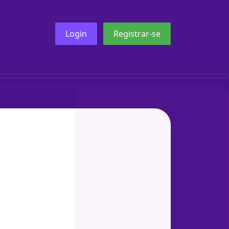
Login
Registrar-se