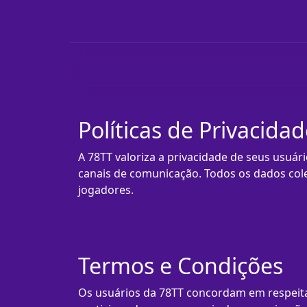
Políticas de Privacida
A 78TT valoriza a privacidade de seus usuá
canais de comunicação. Todos os dados cole
jogadores.
Termos e Condições
Os usuários da 78TT concordam em respeitar