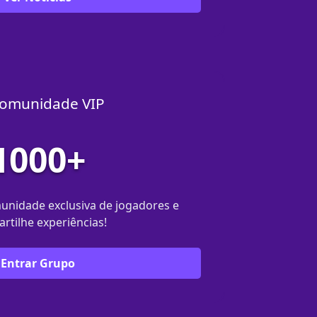
Comunidade VIP
1000+
unidade exclusiva de jogadores e
rtilhe experiências!
Entrar Grupo