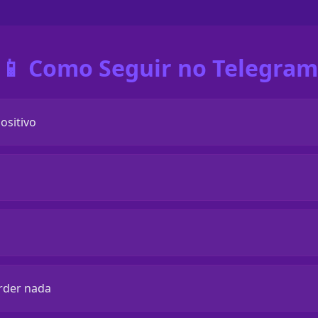
📱 Como Seguir no Telegram
ositivo
erder nada