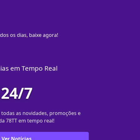
dos os dias, baixe agora!
cias em Tempo Real
24/7
e todas as novidades, promoções e
da 78TT em tempo real!
Ver Notícias