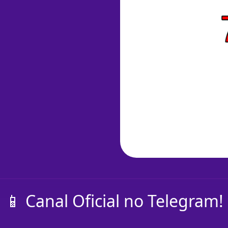
📱 Canal Oficial no Telegram!