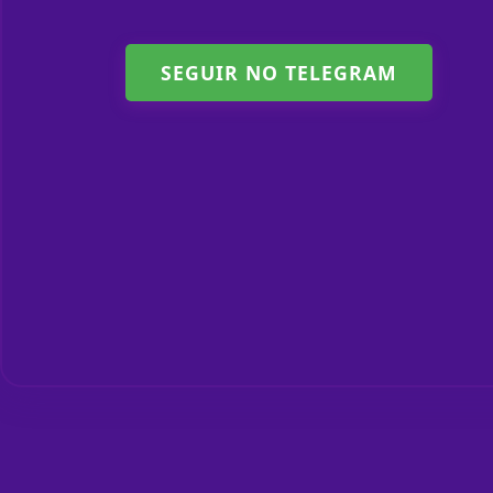
SEGUIR NO TELEGRAM