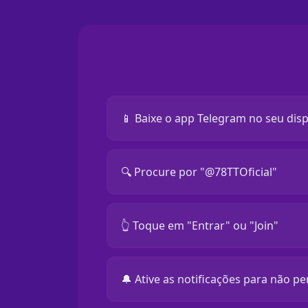
📱 Baixe o app Telegram no seu disp
🔍 Procure por "@78TTOficial"
👆 Toque em "Entrar" ou "Join"
🔔 Ative as notificações para não p