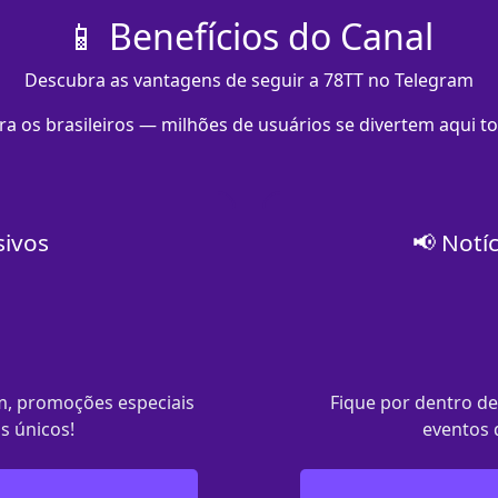
📱 Benefícios do Canal
Descubra as vantagens de seguir a 78TT no Telegram
a os brasileiros — milhões de usuários se divertem aqui to
sivos
📢 Notí
m, promoções especiais
Fique por dentro d
s únicos!
eventos 