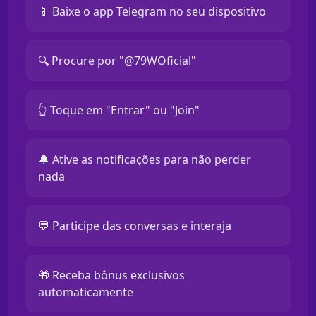
📱 Baixe o app Telegram no seu dispositivo
🔍 Procure por "@79WOficial"
👆 Toque em "Entrar" ou "Join"
🔔 Ative as notificações para não perder
nada
💬 Participe das conversas e interaja
🎁 Receba bônus exclusivos
automaticamente