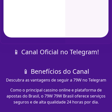
📱 Canal Oficial no Telegram!
📱 Benefícios do Canal
Descubra as vantagens de seguir a 79W no Telegram
Como o principal cassino online e plataforma de
apostas do Brasil, o 79W 79W Brasil oferece serviços
seguros e de alta qualidade 24 horas por dia.