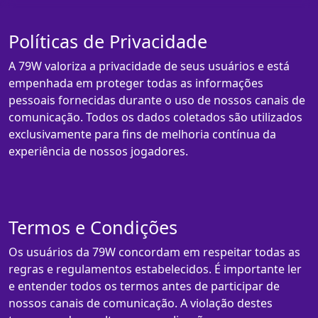
Políticas de Privacidade
A 79W valoriza a privacidade de seus usuários e está
empenhada em proteger todas as informações
pessoais fornecidas durante o uso de nossos canais de
comunicação. Todos os dados coletados são utilizados
exclusivamente para fins de melhoria contínua da
experiência de nossos jogadores.
Termos e Condições
Os usuários da 79W concordam em respeitar todas as
regras e regulamentos estabelecidos. É importante ler
e entender todos os termos antes de participar de
nossos canais de comunicação. A violação destes