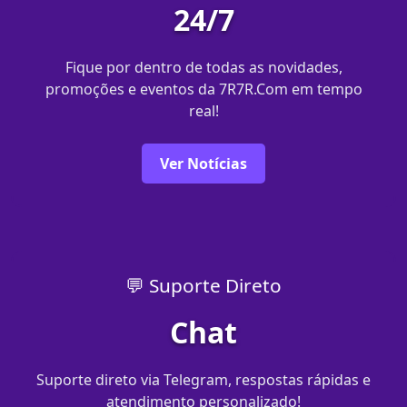
24/7
Fique por dentro de todas as novidades,
promoções e eventos da 7R7R.Com em tempo
real!
Ver Notícias
💬 Suporte Direto
Chat
Suporte direto via Telegram, respostas rápidas e
atendimento personalizado!