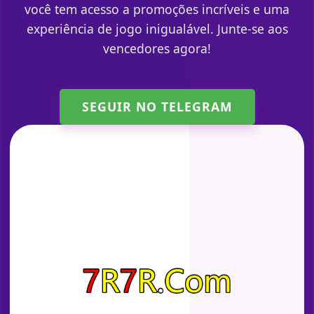
você tem acesso a promoções incríveis e uma
experiência de jogo inigualável. Junte-se aos
vencedores agora!
SEGUIR NO TELEGRAM