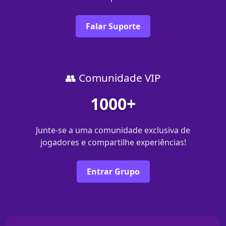
Falar Suporte
👥 Comunidade VIP
1000+
Junte-se a uma comunidade exclusiva de
jogadores e compartilhe experiências!
Entrar Grupo