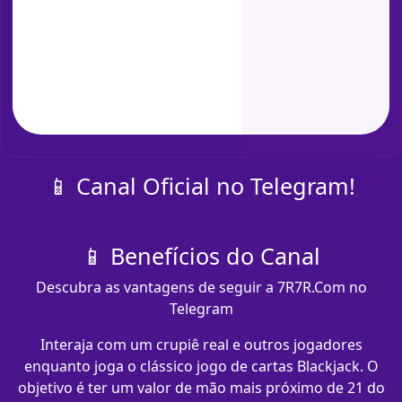
📱 Canal Oficial no Telegram!
📱 Benefícios do Canal
Descubra as vantagens de seguir a 7R7R.Com no
Telegram
Interaja com um crupiê real e outros jogadores
enquanto joga o clássico jogo de cartas Blackjack. O
objetivo é ter um valor de mão mais próximo de 21 do