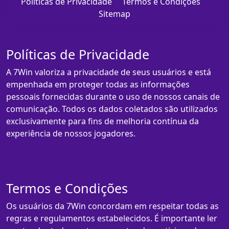
Políticas de Privacidade
Termos e Condições
Sitemap
Políticas de Privacidade
A 7Win valoriza a privacidade de seus usuários e está
empenhada em proteger todas as informações
pessoais fornecidas durante o uso de nossos canais de
comunicação. Todos os dados coletados são utilizados
exclusivamente para fins de melhoria contínua da
experiência de nossos jogadores.
Termos e Condições
Os usuários da 7Win concordam em respeitar todas as
regras e regulamentos estabelecidos. É importante ler