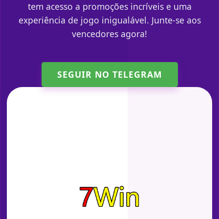
tem acesso a promoções incríveis e uma
experiência de jogo inigualável. Junte-se aos
vencedores agora!
SEGUIR NO TELEGRAM