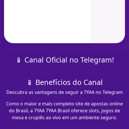
📱 Canal Oficial no Telegram!
📱 Benefícios do Canal
Descubra as vantagens de seguir a 7YAA no Telegram
Como o maior e mais completo site de apostas online
do Brasil, a 7YAA 7YAA Brasil oferece slots, jogos de
mesa e crupiês ao vivo em um ambiente seguro.