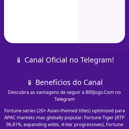
📱 Canal Oficial no Telegram!
📱 Benefícios do Canal
Descubra as vantagens de seguir a 800Jogo.Com no
Telegram
Fortune series (20+ Asian-themed titles) optimized para
APAC markets mas globally popular: Fortune Tiger (RTP
96.81%, expanding wilds, 4-tier progressives), Fortune