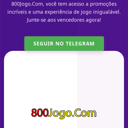
800Jogo.Com, você tem acesso a promoções
incríveis e uma experiência de jogo inigualável.
Junte-se aos vencedores agora!
SEGUIR NO TELEGRAM