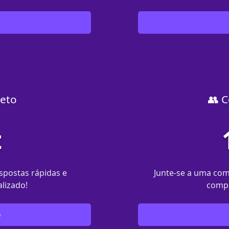
reto
👥 
t
espostas rápidas e
Junte-se a uma com
lizado!
compa
e