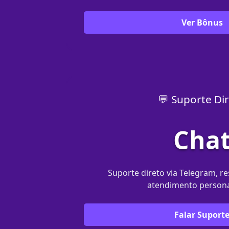
Ver Bônus
💬 Suporte Di
Cha
Suporte direto via Telegram, r
atendimento persona
Falar Suport