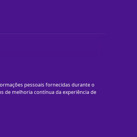
formações pessoais fornecidas durante o
ns de melhoria contínua da experiência de