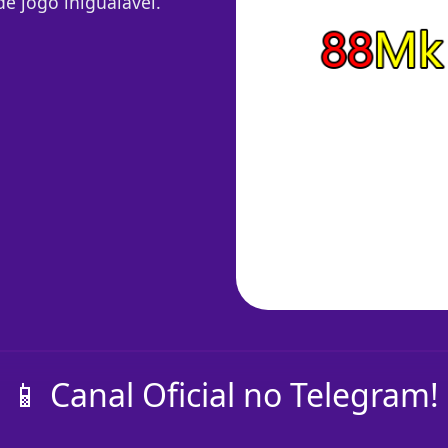
e jogo inigualável.
📱 Canal Oficial no Telegram!