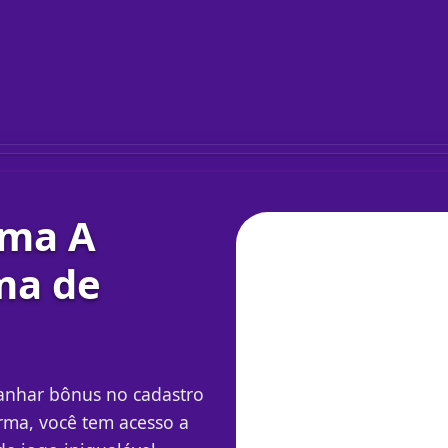
rma A
ma de
anhar bônus no cadastro
rma, você tem acesso a