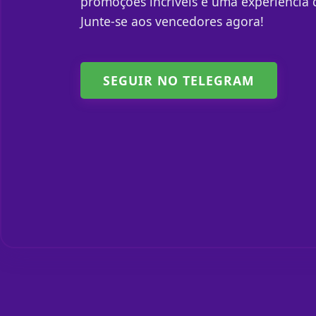
promoções incríveis e uma experiência d
Junte-se aos vencedores agora!
SEGUIR NO TELEGRAM