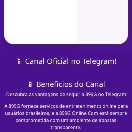
📱 Canal Oficial no Telegram!
📱 Benefícios do Canal
Descubra as vantagens de seguir a 899G no Telegram
A 899G fornece serviços de entretenimento online para
usuários brasileiros, e a 899G Online Com está sempre
comprometida com um ambiente de apostas
transparente.