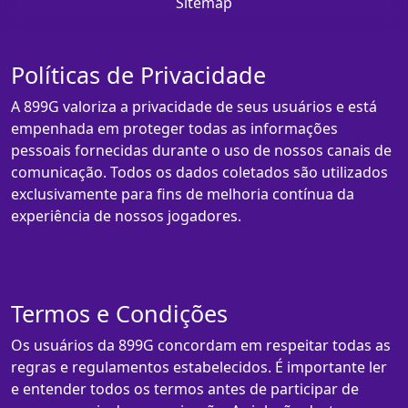
Sitemap
Políticas de Privacidade
A 899G valoriza a privacidade de seus usuários e está
empenhada em proteger todas as informações
pessoais fornecidas durante o uso de nossos canais de
comunicação. Todos os dados coletados são utilizados
exclusivamente para fins de melhoria contínua da
experiência de nossos jogadores.
Termos e Condições
Os usuários da 899G concordam em respeitar todas as
regras e regulamentos estabelecidos. É importante ler
e entender todos os termos antes de participar de