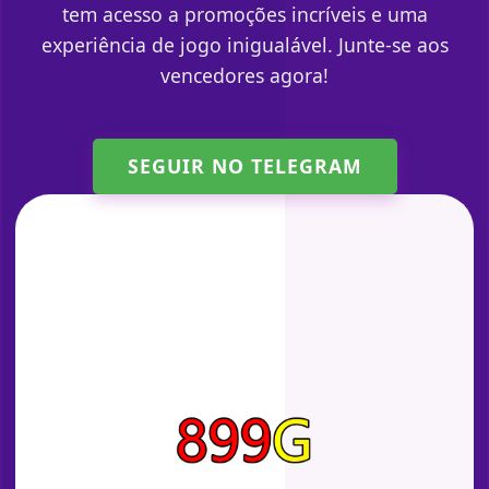
tem acesso a promoções incríveis e uma
experiência de jogo inigualável. Junte-se aos
vencedores agora!
SEGUIR NO TELEGRAM