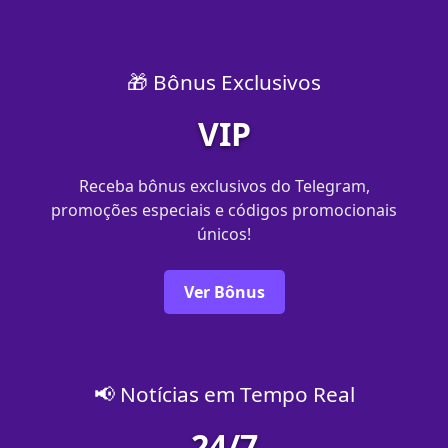
🎁 Bônus Exclusivos
VIP
Receba bônus exclusivos do Telegram,
promoções especiais e códigos promocionais
únicos!
Ver Bônus
📢 Notícias em Tempo Real
24/7