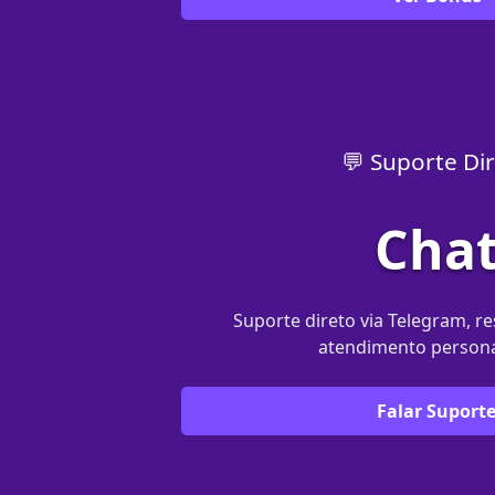
💬 Suporte Di
Cha
Suporte direto via Telegram, r
atendimento persona
Falar Suport