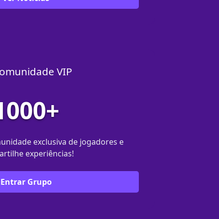
Comunidade VIP
1000+
unidade exclusiva de jogadores e
rtilhe experiências!
Entrar Grupo