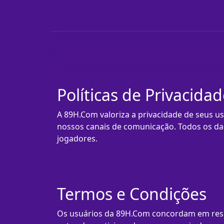
Políticas de Privacida
A 89H.Com valoriza a privacidade de seus 
nossos canais de comunicação. Todos os dad
jogadores.
Termos e Condições
Os usuários da 89H.Com concordam em respe