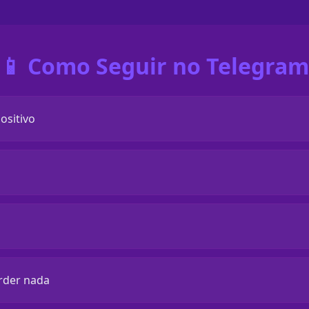
📱 Como Seguir no Telegram
ositivo
erder nada