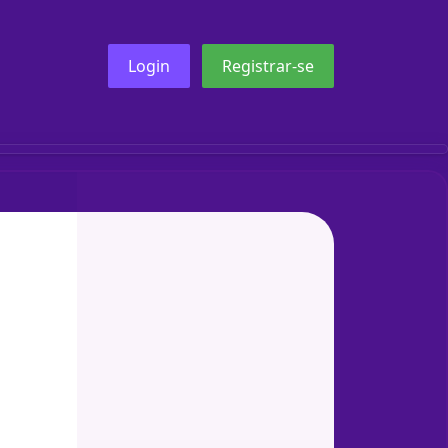
Login
Registrar-se