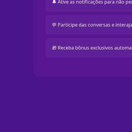
🔔 Ative as notificações para não p
💬 Participe das conversas e interaj
🎁 Receba bônus exclusivos autom