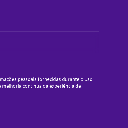
rmações pessoais fornecidas durante o uso
e melhoria contínua da experiência de