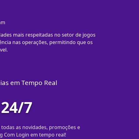
ram
ades mais respeitadas no setor de jogos
arência nas operações, permitindo que os
vel.
cias em Tempo Real
24/7
e todas as novidades, promoções e
g Com Login em tempo real!