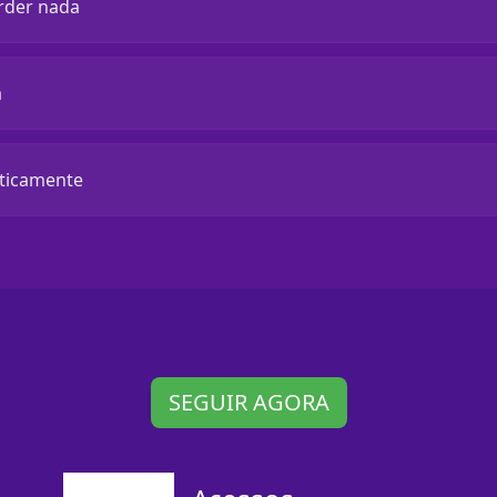
erder nada
a
aticamente
SEGUIR AGORA