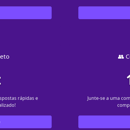
reto
👥 
t
espostas rápidas e
Junte-se a uma com
lizado!
compa
e