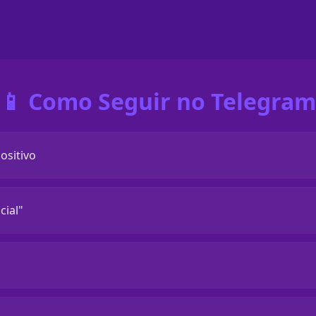
📱 Como Seguir no Telegram
ositivo
cial"