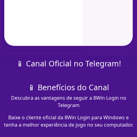
📱 Canal Oficial no Telegram!
📱 Benefícios do Canal
Descubra as vantagens de seguir a 8Win Login no
Telegram
Baixe o cliente oficial da 8Win Login para Windows e
tenha a melhor experiência de jogo no seu computador.