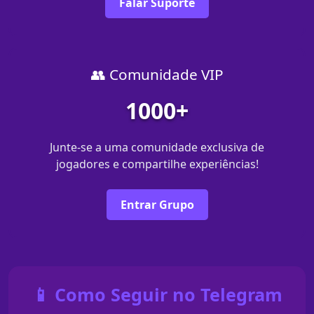
Falar Suporte
👥 Comunidade VIP
1000+
Junte-se a uma comunidade exclusiva de
jogadores e compartilhe experiências!
Entrar Grupo
📱 Como Seguir no Telegram