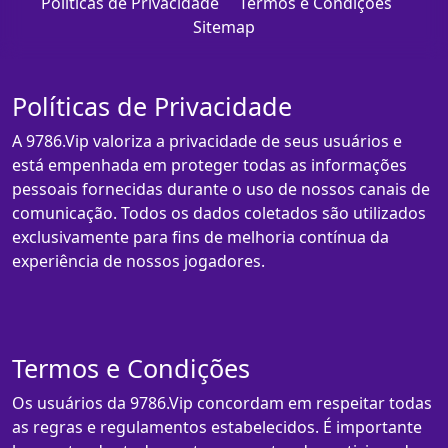
Políticas de Privacidade
Termos e Condições
Sitemap
Políticas de Privacidade
A 9786.Vip valoriza a privacidade de seus usuários e
está empenhada em proteger todas as informações
pessoais fornecidas durante o uso de nossos canais de
comunicação. Todos os dados coletados são utilizados
exclusivamente para fins de melhoria contínua da
experiência de nossos jogadores.
Termos e Condições
Os usuários da 9786.Vip concordam em respeitar todas
as regras e regulamentos estabelecidos. É importante