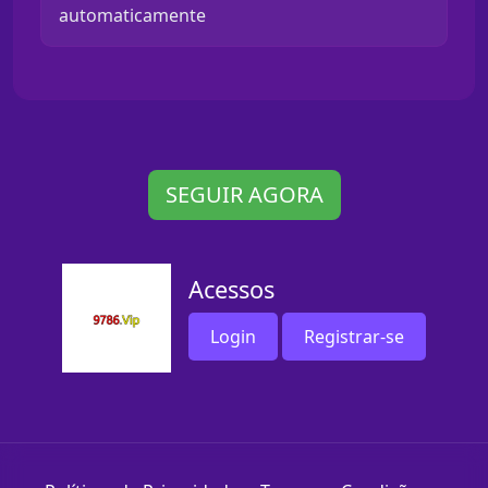
automaticamente
SEGUIR AGORA
Acessos
Login
Registrar-se