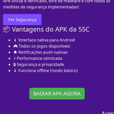
APK oficial e verificado, livre de malware e com todas as
medidas de segurança implementadas!
Ver Segurança
📦 Vantagens do APK da 55C
📱 Interface nativa para Android
🎮 Todos os jogos disponíveis
🔔 Notificações push nativas
⚡ Performance otimizada
🔒 Segurança e privacidade
📱 Funciona offline (modo básico)
BAIXAR APK AGORA
Aces