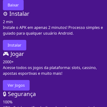
Baixar
⚙️ Instalar
2 min
Instale o APK em apenas 2 minutos! Processo simples e
guiado para qualquer usuário Android.
Instalar
🎮 Jogar
2000+
Acesse todos os jogos da plataforma: slots, cassino,
apostas esportivas e muito mais!
Ver Jogos
🔒 Segurança
100%