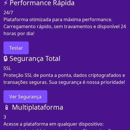
⚡ Performance Rápida
24/7
Plataforma otimizada para máxima performance.
Carregamento rápido, sem travamentos e disponível 24
horas por dia!
Testar
🔒 Segurança Total
SSL
Proteção SSL de ponta a ponta, dados criptografados e
transações seguras. Sua segurança é nossa prioridade!
Ver Segurança
📱 Multiplataforma
3
Acesse a plataforma em qualquer dispositivo: