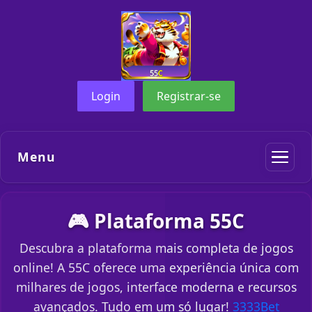
Login
Registrar-se
Menu
🎮 Plataforma 55C
Descubra a plataforma mais completa de jogos
online! A 55C oferece uma experiência única com
milhares de jogos, interface moderna e recursos
avançados. Tudo em um só lugar!
3333Bet