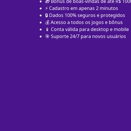
🎁 Bônus de boas-vindas de até R$ 100
⚡ Cadastro em apenas 2 minutos
🔒 Dados 100% seguros e protegidos
💰 Acesso a todos os jogos e bônus
📱 Conta válida para desktop e mobile
🎯 Suporte 24/7 para novos usuários