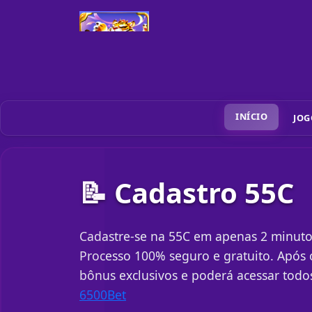
INÍCIO
JOG
📝 Cadastro 55C
Cadastre-se na 55C em apenas 2 minuto
Processo 100% seguro e gratuito. Após 
bônus exclusivos e poderá acessar todo
6500Bet