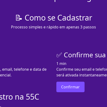
📝 Como se Cadastrar
Processo simples e rápido em apenas 3 passos
✅ Confirme sua
1 min
 email, telefone e data de
Confirme seu email e telefo
encial.
será ativada instantaneame
Confirmar
stro na 55C